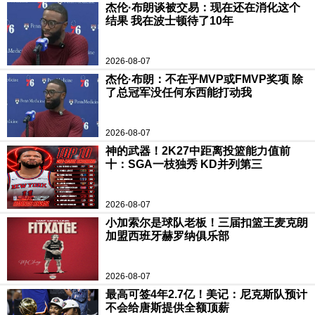
杰伦·布朗谈被交易：现在还在消化这个
结果 我在波士顿待了10年
2026-08-07
杰伦·布朗：不在乎MVP或FMVP奖项 除
了总冠军没任何东西能打动我
2026-08-07
神的武器！2K27中距离投篮能力值前
十：SGA一枝独秀 KD并列第三
2026-08-07
小加索尔是球队老板！三届扣篮王麦克朗
加盟西班牙赫罗纳俱乐部
2026-08-07
最高可签4年2.7亿！美记：尼克斯队预计
不会给唐斯提供全额顶薪